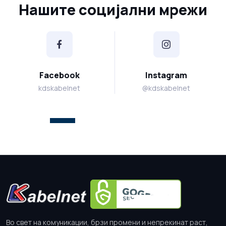
Нашите социјални мрежи
Facebook
Instagram
kdskabelnet
@kdskabelnet
Во свет на комуникации, брзи промени и непрекинат раст,