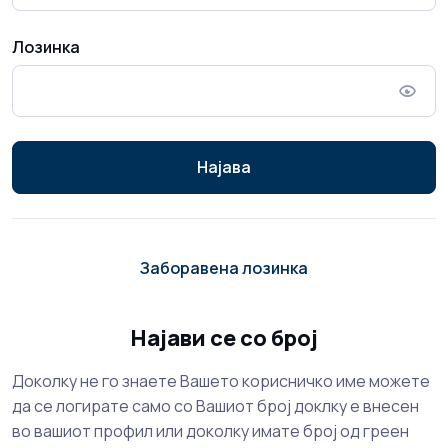
Лозинка
Најава
Заборавена лозинка
Најави се со број
Доколку не го знаете Вашето корисничко име можете
да се логирате само со Вашиот број доклку е внесен
во вашиот профил или доколку имате број од греен