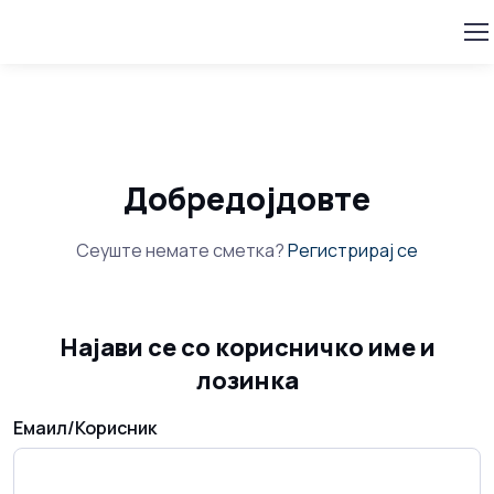
Добредојдовте
Сеуште немате сметка?
Регистрирај се
Најави се со корисничко име и
лозинка
Емаил/Корисник