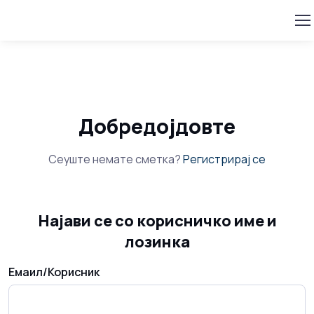
Добредојдовте
Сеуште немате сметка?
Регистрирај се
Најави се со корисничко име и
лозинка
Емаил/Корисник