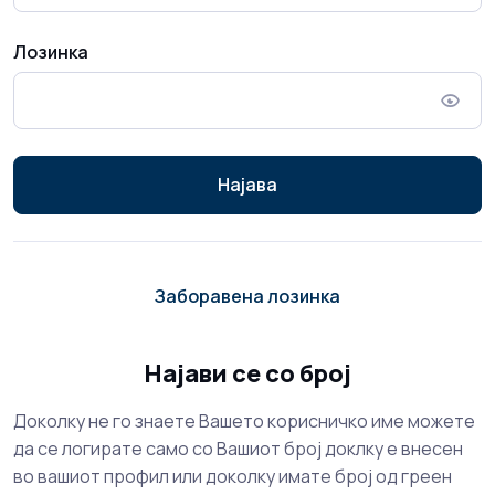
Лозинка
Најава
Заборавена лозинка
Најави се со број
Доколку не го знаете Вашето корисничко име можете
да се логирате само со Вашиот број доклку е внесен
во вашиот профил или доколку имате број од греен