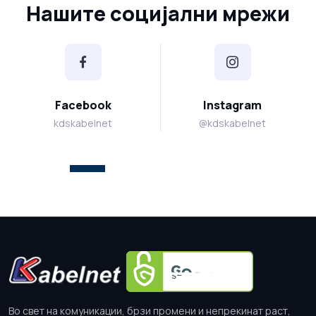
Нашите социјални мрежи
Facebook
Instagram
kdskabelnet
@kdskabelnet
Во свет на комуникации, брзи промени и непрекинат раст,