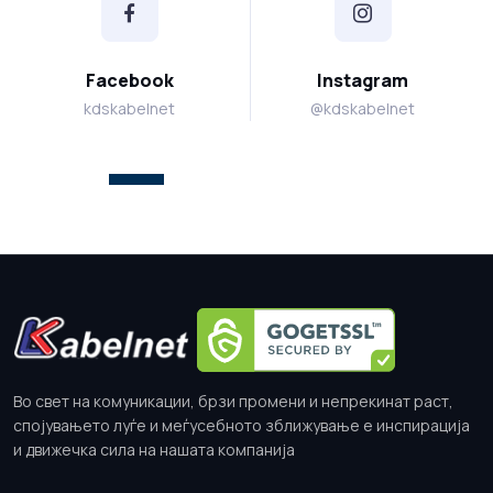
Facebook
Instagram
kdskabelnet
@kdskabelnet
Во свет на комуникации, брзи промени и непрекинат раст,
спојувањето луѓе и меѓусебното зближување е инспирација
и движечка сила на нашата компанија