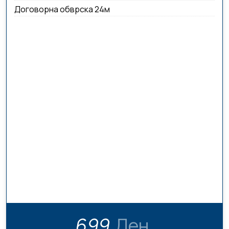
Договорна обврска 24м
699
Ден.