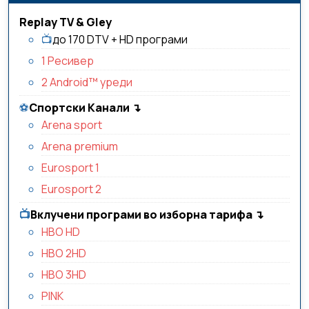
Replay TV & Gley
📺
до 170 DTV + HD програми
1 Ресивер
2 Android™ уреди
⚽️
Спортски Канали
↴
Arena sport
Arena premium
Eurosport 1
Eurosport 2
📺️
Вклучени програми во изборна тарифа
↴
HBO HD
HBO 2HD
HBO 3HD
PINK