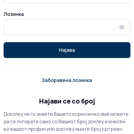
Лозинка
Најава
Заборавена лозинка
Најави се со број
Доколку не го знаете Вашето корисничко име можете
да се логирате само со Вашиот број доклку е внесен
во вашиот профил или доколку имате број од греен