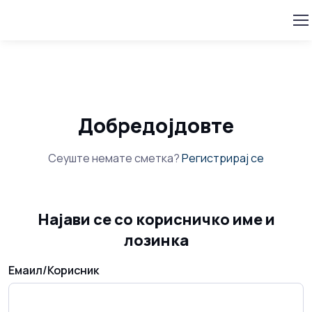
Добредојдовте
Сеуште немате сметка?
Регистрирај се
Најави се со корисничко име и
лозинка
Емаил/Корисник