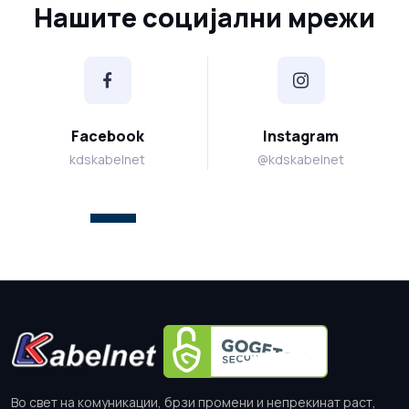
Нашите социјални мрежи
Facebook
Instagram
kdskabelnet
@kdskabelnet
Во свет на комуникации, брзи промени и непрекинат раст,