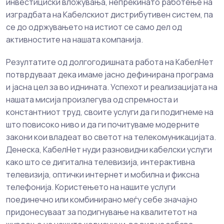
инвестициски вложувања, непрекинато работење на
изградбата на Кабелскиот дистрибутивен систем, па
се до одржувањето на истиот се само дел од
активностите на нашата компанија.
Резултатите од долгогодишната работа на КабелНет
потврдуваат дека имаме јасно дефинирана програма
и јасна цел за во иднината. Успехот и реализацијата на
нашата мисија произлегува од спремноста и
константниот труд, своите услуги да ги подигнeме на
што повисоко ниво и да ги почитуваме модерните
закони кои владеат во светот на телекомуникацијата.
Денеска, КабелНет нуди разновидни кабелски услуги
како што се дигитална телевизија, интерактивна
телевизија, оптички интернет и мобилна и фиксна
телефонија. Користењето на нашите услуги
поединечно или комбинирано меѓу себе значајно
придонесуваат за подигнување на квалитетот на