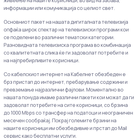
живеење на нашите корисници, во вид на забава,
информации или комуникација со целиот свет.
Основниот пакет на нашата дигиталната телевизија
опфаќа широк спектар на телевизиски програми кои
се поделени во различни тематски категории.
Разновидната телевизиска програма во комбинација
со квалитетната слика ќе ги задоволат потребите и
на најпребирливите корисници.
Со кабелскиот интернет на Кабелнет обезбеден е
брз пристап до интернет, пребарување содржини и
превземање најразлични фајлови. Моментално во
нашата понуда имаме различни пакети кои можат да ги
задоволат потребите на сите корисници, со брзина
до 1000 Mbps со трансфер на податоци и неограничен
месечен сообраќај. Покрај големите брзини на
нашите корисници им обезбедивме и прстап до Mail
сервис како бесплатни услуги.