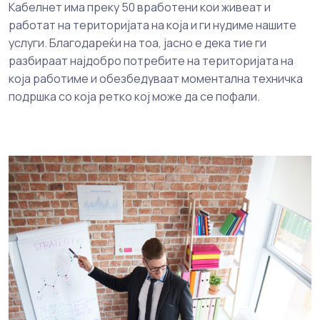
Кабелнет има преку 50 вработени кои живеат и
работат на територијата на која и ги нудиме нашите
услуги. Благодареќи на тоа, јасно е дека тие ги
разбираат најдобро потребите на територијата на
која работиме и обезбедуваат моментална техничка
подршка со која ретко кој може да се пофали.