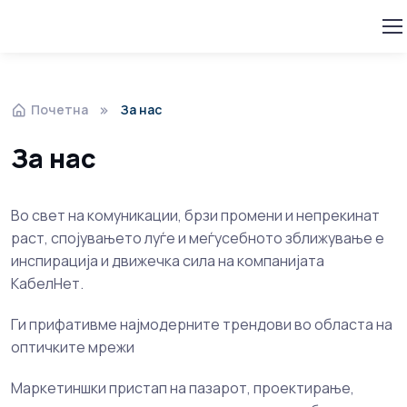
Почетна
За нас
За нас
Во свет на комуникации, брзи промени и непрекинат
раст, спојувањето луѓе и меѓусебното зближување е
инспирација и движечка сила на компанијата
КабелНет.
Ги прифативме најмодерните трендови во областа на
оптичките мрежи
Маркетиншки пристап на пазарот, проектирање,