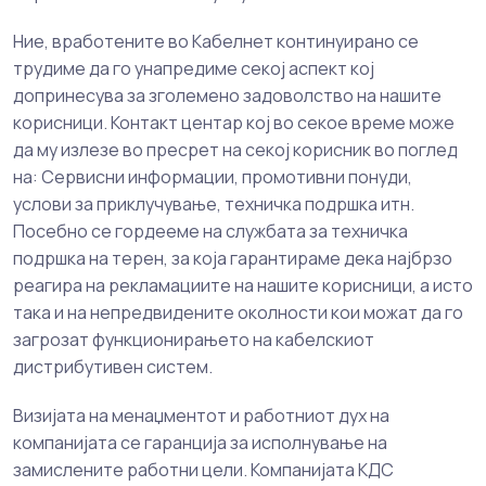
Ние, вработените во Кабелнет континуирано се
трудиме да го унапредиме секој аспект кој
допринесува за зголемено задоволство на нашите
корисници. Контакт центар кој во секое време може
да му излезе во пресрет на секој корисник во поглед
на: Сервисни информации, промотивни понуди,
услови за приклучување, техничка подршка итн.
Посебно се гордееме на службата за техничка
подршка на терен, за која гарантираме дека најбрзо
реагира на рекламациите на нашите корисници, а исто
така и на непредвидените околности кои можат да го
загрозат функционирањето на кабелскиот
дистрибутивен систем.
Визијата на менаџментот и работниот дух на
компанијата се гаранција за исполнување на
замислените работни цели. Компанијата КДС