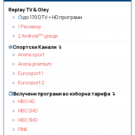
Replay TV & Gley
📺
до 170 DTV + HD програми
1 Ресивер
2 Android™ уреди
⚽️
Спортски Канали
↴
Arena sport
Arena premium
Eurosport 1
Eurosport 2
📺️
Вклучени програми во изборна тарифа
↴
HBO HD
HBO 2HD
HBO 3HD
PINK