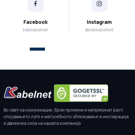
Facebook
Instagram
kdskabelnet
@kdskabelnet
Во свет на комуникации, брзи промени и непрекинат раст,
спојувањето луѓе и меѓусебното зближување е инспирација
и движечка сила на нашата компанија