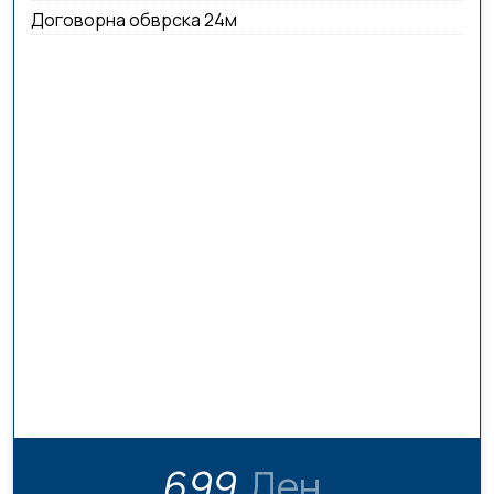
Договорна обврска 24м
699
Ден.