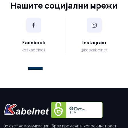
Нашите социјални мрежи
Facebook
Instagram
kdskabelnet
@kdskabelnet
Во свет на комуникации, брзи промени и непрекинат раст,