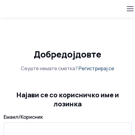
Добредојдовте
Сеуште немате сметка?
Регистрирај се
Најави се со корисничко име и
лозинка
Емаил/Корисник