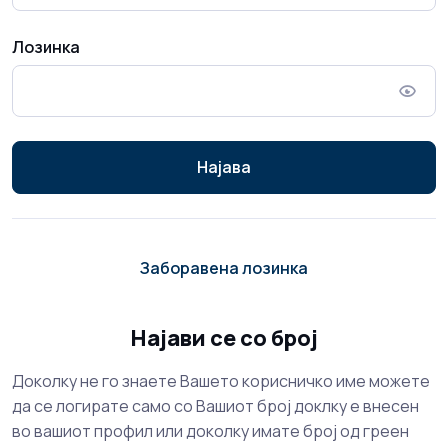
Лозинка
Најава
Заборавена лозинка
Најави се со број
Доколку не го знаете Вашето корисничко име можете
да се логирате само со Вашиот број доклку е внесен
во вашиот профил или доколку имате број од греен