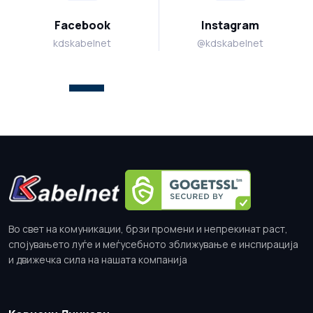
Facebook
Instagram
kdskabelnet
@kdskabelnet
Во свет на комуникации, брзи промени и непрекинат раст,
спојувањето луѓе и меѓусебното зближување е инспирација
и движечка сила на нашата компанија