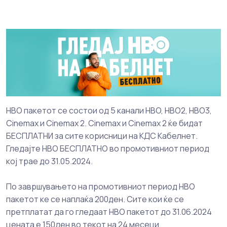
HBO пакетот се состои од 5 канали HBO, HBO2, HBO3,
Cinemax и Cinemax 2. Cinemax и Cinemax 2 ќе бидат
БЕСПЛАТНИ за сите корисници на КДС Кабелнет.
Гледајте HBO БЕСПЛАТНО во промотивниот период
кој трае до 31.05.2024.
По завршувањето на промотивниот период HBO
пакетот ке се наплаќа 200ден. Сите кои ќе се
претплатат да го гледаат HBO пакетот до 31.06.2024
цената е 150ден во текот на 24 месеци.