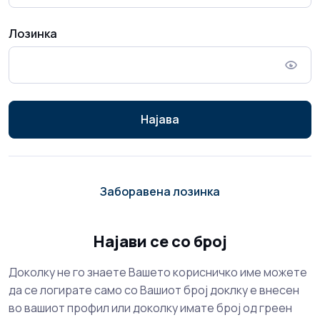
Лозинка
Најава
Заборавена лозинка
Најави се со број
Доколку не го знаете Вашето корисничко име можете
да се логирате само со Вашиот број доклку е внесен
во вашиот профил или доколку имате број од греен