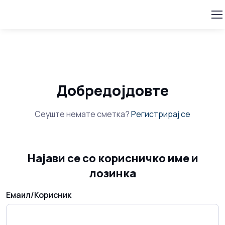
Добредојдовте
Сеуште немате сметка?
Регистрирај се
Најави се со корисничко име и
лозинка
Емаил/Корисник