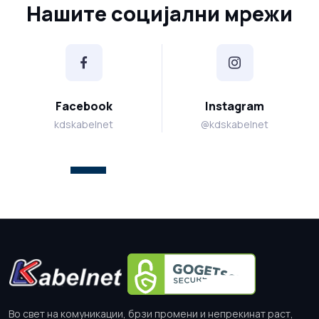
Нашите социјални мрежи
Facebook
Instagram
kdskabelnet
@kdskabelnet
Во свет на комуникации, брзи промени и непрекинат раст,