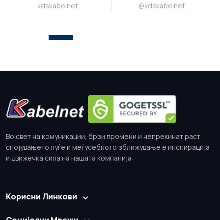
kdskabelnet
@kdskabelnet
Во свет на комуникации, брзи промени и непрекинат раст,
спојувањето луѓе и меѓусебното зближување е инспирација
и движечка сила на нашата компанија
Корисни Линкови
Социјални Мрежи